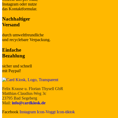
Instagram oder nutze
das Kontaktformular.
Nachhaltiger
Versand
durch umweltfreundliche
und recyclebare Verpackung.
Einfache
Bezahlung
sicher und schnell
mit Paypal!
Felix Krause u. Florian Thysell GbR
Matthias-Claudius-Weg 3c
23795 Bad Segeberg
Mail:
info@cardkiosk.de
Facebook
Instagram
Icon-Voggt
Icon-tiktok