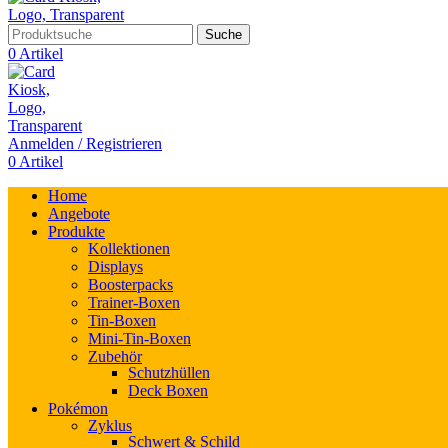
Suche
0
Artikel
Anmelden / Registrieren
0
Artikel
Home
Angebote
Produkte
Kollektionen
Displays
Boosterpacks
Trainer-Boxen
Tin-Boxen
Mini-Tin-Boxen
Zubehör
Schutzhüllen
Deck Boxen
Pokémon
Zyklus
Schwert & Schild