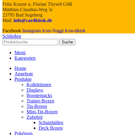
Felix Krause u. Florian Thysell GbR
Matthias-Claudius-Weg 3c
23795 Bad Segeberg
Mail:
info@cardkiosk.de
Facebook
Instagram
Icon-Voggt
Icon-tiktok
Schließen
Suche
Menü
Kategorien
Home
Angebote
Produkte
Kollektionen
Displays
Boosterpacks
Trainer-Boxen
Tin-Boxen
Mini-Tin-Boxen
Zubehör
Schutzhüllen
Deck Boxen
Pokémon