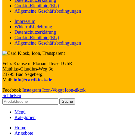
Datenschutzerklärung
Cookie-Richtlinie (EU)
Allgemeine Geschäftsbedingungen
Impressum
Widerrufsbelehrung
Datenschutzerklärung
Cookie-Richtlinie (EU)
Allgemeine Geschäftsbedingungen
Felix Krause u. Florian Thysell GbR
Matthias-Claudius-Weg 3c
23795 Bad Segeberg
Mail:
info@cardkiosk.de
Facebook
Instagram
Icon-Voggt
Icon-tiktok
Schließen
Suche
Menü
Kategorien
Home
Angebote