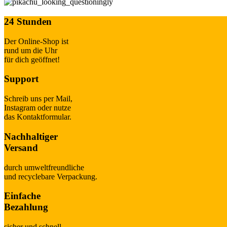
24 Stunden
Der Online-Shop ist
rund um die Uhr
für dich geöffnet!
Support
Schreib uns per Mail,
Instagram oder nutze
das Kontaktformular.
Nachhaltiger
Versand
durch umweltfreundliche
und recyclebare Verpackung.
Einfache
Bezahlung
sicher und schnell