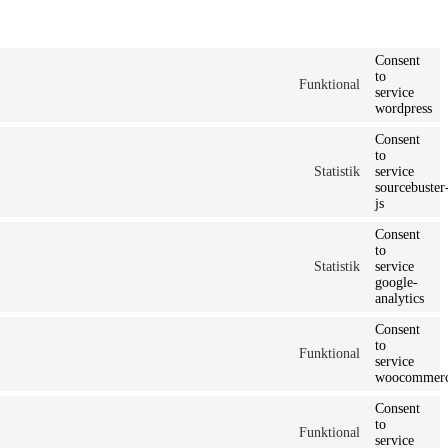
Consent
to
Funktional
service
wordpress
Consent
to
Statistik
service
sourcebuster
js
Consent
to
Statistik
service
google-
analytics
Consent
to
Funktional
service
woocommer
Consent
to
Funktional
service