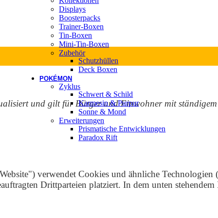
Kollektionen
Displays
Boosterpacks
Trainer-Boxen
Tin-Boxen
Mini-Tin-Boxen
Zubehör
Schutzhüllen
Deck Boxen
POKÉMON
Zyklus
Schwert & Schild
tualisiert und gilt für Bürger und Einwohner mit ständig
Karmesin & Purpur
Sonne & Mond
Erweiterungen
Prismatische Entwicklungen
Paradox Rift
Website") verwendet Cookies und ähnliche Technologien (d
ftragten Drittparteien platziert. In dem unten stehende