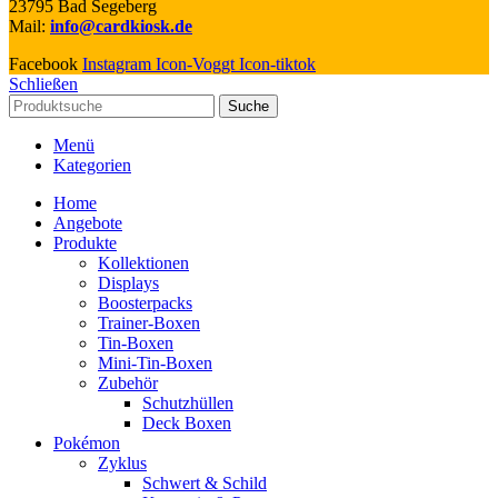
23795 Bad Segeberg
Mail:
info@cardkiosk.de
Facebook
Instagram
Icon-Voggt
Icon-tiktok
Schließen
Suche
Menü
Kategorien
Home
Angebote
Produkte
Kollektionen
Displays
Boosterpacks
Trainer-Boxen
Tin-Boxen
Mini-Tin-Boxen
Zubehör
Schutzhüllen
Deck Boxen
Pokémon
Zyklus
Schwert & Schild