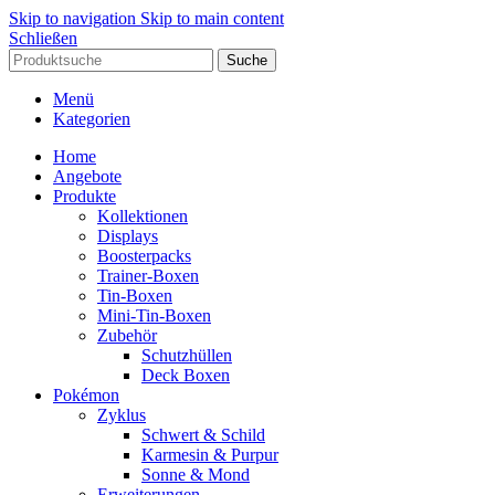
Skip to navigation
Skip to main content
Schließen
Suche
Menü
Kategorien
Home
Angebote
Produkte
Kollektionen
Displays
Boosterpacks
Trainer-Boxen
Tin-Boxen
Mini-Tin-Boxen
Zubehör
Schutzhüllen
Deck Boxen
Pokémon
Zyklus
Schwert & Schild
Karmesin & Purpur
Sonne & Mond
Erweiterungen