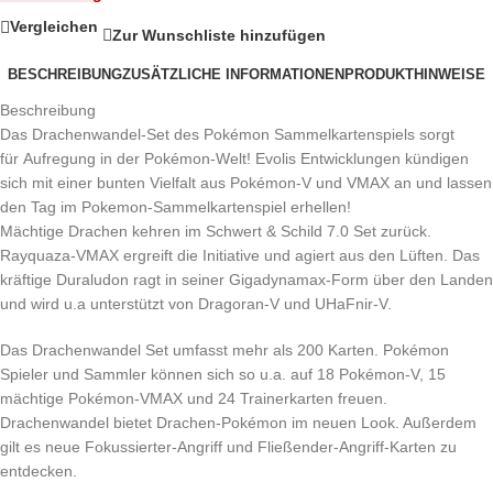
Vergleichen
Zur Wunschliste hinzufügen
BESCHREIBUNG
ZUSÄTZLICHE INFORMATIONEN
PRODUKTHINWEISE
Beschreibung
Das Drachenwandel-Set des Pokémon Sammelkartenspiels sorgt
für Aufregung in der Pokémon-Welt! Evolis Entwicklungen kündigen
sich mit einer bunten Vielfalt aus Pokémon-V und VMAX an und lassen
den Tag im Pokemon-Sammelkartenspiel erhellen!
Mächtige Drachen kehren im Schwert & Schild 7.0 Set zurück.
Rayquaza-VMAX ergreift die Initiative und agiert aus den Lüften. Das
kräftige Duraludon ragt in seiner Gigadynamax-Form über den Landen
und wird u.a unterstützt von Dragoran-V und UHaFnir-V.
Das Drachenwandel Set umfasst mehr als 200 Karten. Pokémon
Spieler und Sammler können sich so u.a. auf 18 Pokémon-V, 15
mächtige Pokémon-VMAX und 24 Trainerkarten freuen.
Drachenwandel bietet Drachen-Pokémon im neuen Look. Außerdem
gilt es neue Fokussierter-Angriff und Fließender-Angriff-Karten zu
entdecken.