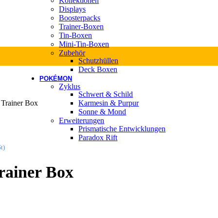
Kollektionen
Displays
Boosterpacks
Trainer-Boxen
Tin-Boxen
Mini-Tin-Boxen
Zubehör
Schutzhüllen
Deck Boxen
POKÉMON
Zyklus
Schwert & Schild
 Trainer Box
Karmesin & Purpur
Sonne & Mond
Erweiterungen
Prismatische Entwicklungen
Paradox Rift
t)
rainer Box