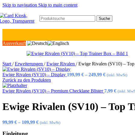
Skip to navigation
Skip to main content
Suche
Ausverkauft
Start
/
Erweiterungen
/
Ewige Rivalen
/
Ewige Rivalen (SV10) – Top
Ewige Rivalen (SV10) – Display
199,99
€
–
249,99
€
(inkl. MwSt)
Zurück zu den Produkten
Ewige Rivalen (SV10) – Premium Checklane Blister
7,99
€
(inkl. MwS
Ewige Rivalen (SV10) – Top T
99,99
€
–
109,99
€
(inkl. MwSt)
Einleitung