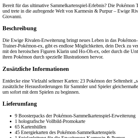
Bereit für das ultimative Sammelkartenspiel-Erlebnis? Die Pokémon T
und trete in die aufregende Welt von Karmesin & Purpur – Ewige Riv
Giovanni.
Beschreibung
Die Ewige Rivalen-Erweiterung bringt neues Leben in das Pokémon-
Trainer-Pokémon-ex, gibt es endlose Möglichkeiten, dein Deck zu ver
mit den heroischen Figuren Klarin und Ho-Oh-ex, oder durch die Unt
ihren Pokémon durch spezielle Illustrationen hervor.
Zusätzliche Informationen
Entdecke eine Vielzahl seltener Karten: 23 Pokémon der Seltenheit „se
zusätzliche Herausforderungen für Sammler und Spieler gleichermaßen.
um sofort mit dem Spielen zu beginnen.
Lieferumfang
9 Boosterpacks der Pokémon-Sammelkartenspiel-Erweiterung
1 holografische Vollbild-Promokarte
65 Kartenhüllen
45 Energiekarten des Pokémon-Sammelkartenspiels
1 Spielanleitung für die Erweiterung Karmesin & Purpur