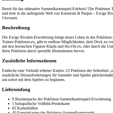
Bereit für das ultimative Sammelkartenspiel-Erlebnis? Die Pokémon T
und trete in die aufregende Welt von Karmesin & Purpur – Ewige Riv
Giovanni.
Beschreibung
Die Ewige Rivalen-Erweiterung bringt neues Leben in das Pokémon-
Trainer-Pokémon-ex, gibt es endlose Möglichkeiten, dein Deck zu ver
mit den heroischen Figuren Klarin und Ho-Oh-ex, oder durch die Unt
ihren Pokémon durch spezielle Illustrationen hervor.
Zusätzliche Informationen
Entdecke eine Vielzahl seltener Karten: 23 Pokémon der Seltenheit „se
zusätzliche Herausforderungen für Sammler und Spieler gleichermaßen.
um sofort mit dem Spielen zu beginnen.
Lieferumfang
9 Boosterpacks der Pokémon-Sammelkartenspiel-Erweiterung
1 holografische Vollbild-Promokarte
65 Kartenhüllen
45 Energiekarten des Pokémon-Sammelkartenspiels