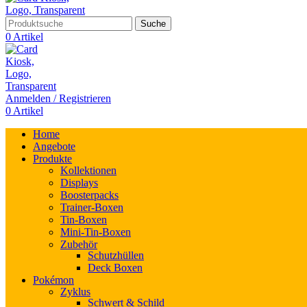
Suche
0
Artikel
Anmelden / Registrieren
0
Artikel
Home
Angebote
Produkte
Kollektionen
Displays
Boosterpacks
Trainer-Boxen
Tin-Boxen
Mini-Tin-Boxen
Zubehör
Schutzhüllen
Deck Boxen
Pokémon
Zyklus
Schwert & Schild