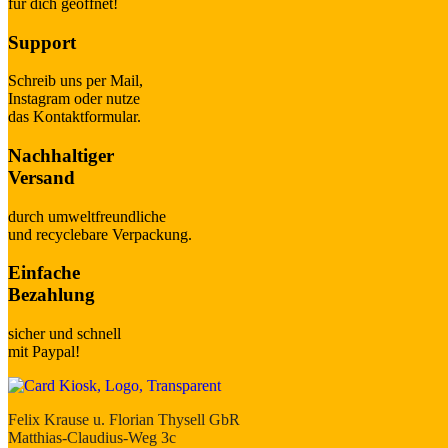
für dich geöffnet!
Support
Schreib uns per Mail,
Instagram oder nutze
das Kontaktformular.
Nachhaltiger
Versand
durch umweltfreundliche
und recyclebare Verpackung.
Einfache
Bezahlung
sicher und schnell
mit Paypal!
Felix Krause u. Florian Thysell GbR
Matthias-Claudius-Weg 3c