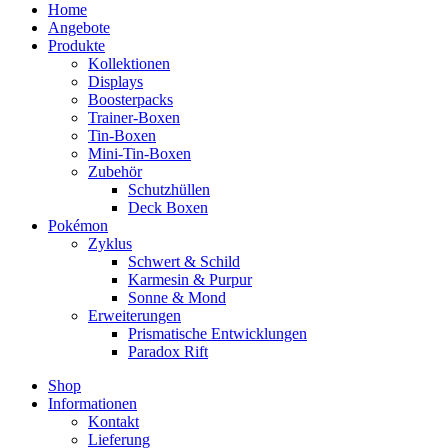
Home
Angebote
Produkte
Kollektionen
Displays
Boosterpacks
Trainer-Boxen
Tin-Boxen
Mini-Tin-Boxen
Zubehör
Schutzhüllen
Deck Boxen
Pokémon
Zyklus
Schwert & Schild
Karmesin & Purpur
Sonne & Mond
Erweiterungen
Prismatische Entwicklungen
Paradox Rift
Shop
Informationen
Kontakt
Lieferung