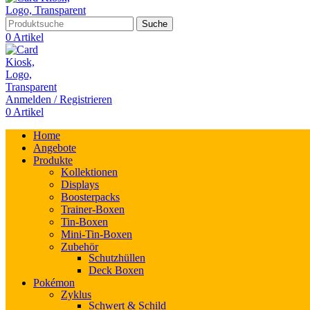
Suche
0
Artikel
Anmelden / Registrieren
0
Artikel
Home
Angebote
Produkte
Kollektionen
Displays
Boosterpacks
Trainer-Boxen
Tin-Boxen
Mini-Tin-Boxen
Zubehör
Schutzhüllen
Deck Boxen
Pokémon
Zyklus
Schwert & Schild