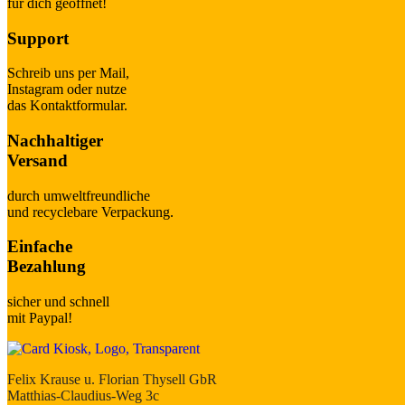
für dich geöffnet!
Support
Schreib uns per Mail,
Instagram oder nutze
das Kontaktformular.
Nachhaltiger
Versand
durch umweltfreundliche
und recyclebare Verpackung.
Einfache
Bezahlung
sicher und schnell
mit Paypal!
Felix Krause u. Florian Thysell GbR
Matthias-Claudius-Weg 3c