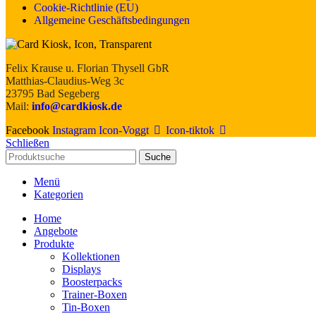
Cookie-Richtlinie (EU)
Allgemeine Geschäftsbedingungen
Felix Krause u. Florian Thysell GbR
Matthias-Claudius-Weg 3c
23795 Bad Segeberg
Mail:
info@cardkiosk.de
Facebook
Instagram
Icon-Voggt
Icon-tiktok
Schließen
Suche
Menü
Kategorien
Home
Angebote
Produkte
Kollektionen
Displays
Boosterpacks
Trainer-Boxen
Tin-Boxen