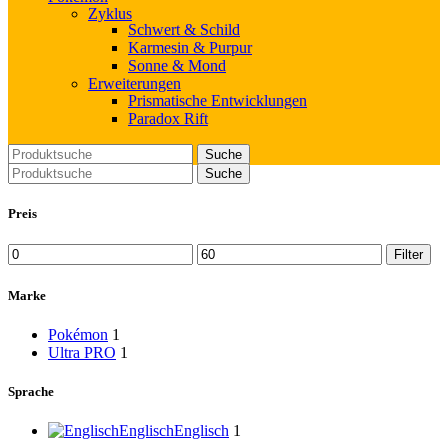
Zyklus
Schwert & Schild
Karmesin & Purpur
Sonne & Mond
Erweiterungen
Prismatische Entwicklungen
Paradox Rift
Suche
Suche
Preis
Filter
Marke
Pokémon
1
Ultra PRO
1
Sprache
Englisch
Englisch
1