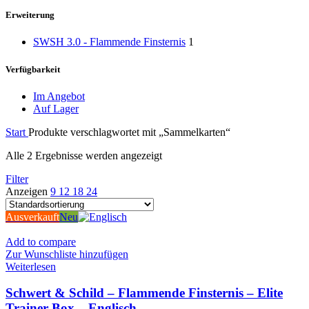
Erweiterung
SWSH 3.0 - Flammende Finsternis
1
Verfügbarkeit
Im Angebot
Auf Lager
Start
Produkte verschlagwortet mit „Sammelkarten“
Alle 2 Ergebnisse werden angezeigt
Filter
Anzeigen
9
12
18
24
Ausverkauft
Neu
Add to compare
Zur Wunschliste hinzufügen
Weiterlesen
Schwert & Schild – Flammende Finsternis – Elite
Trainer Box – Englisch