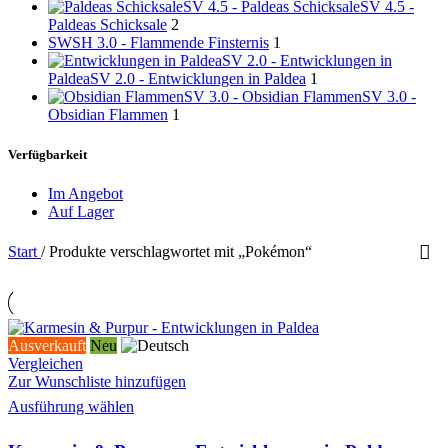
SV 4.5 - Paldeas Schicksale
SV 4.5 -
Paldeas Schicksale
2
SWSH 3.0 - Flammende Finsternis
1
SV 2.0 - Entwicklungen in
Paldea
SV 2.0 - Entwicklungen in Paldea
1
SV 3.0 - Obsidian Flammen
SV 3.0 -
Obsidian Flammen
1
Verfügbarkeit
Im Angebot
Auf Lager
Start
/
Produkte verschlagwortet mit „Pokémon“
Ausverkauft
Neu
Vergleichen
Zur Wunschliste hinzufügen
Dieses
Ausführung wählen
Produkt
weist