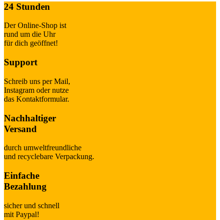
24 Stunden
Der Online-Shop ist
rund um die Uhr
für dich geöffnet!
Support
Schreib uns per Mail,
Instagram oder nutze
das Kontaktformular.
Nachhaltiger
Versand
durch umweltfreundliche
und recyclebare Verpackung.
Einfache
Bezahlung
sicher und schnell
mit Paypal!