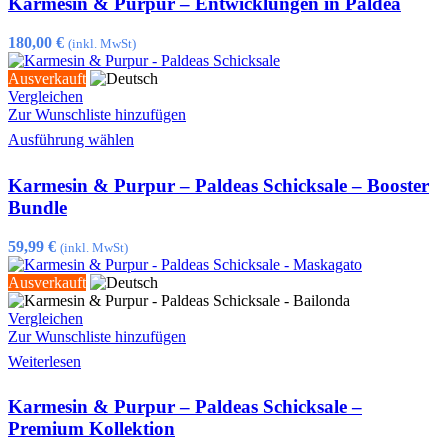
Karmesin & Purpur – Entwicklungen in Paldea
mehrere
Varianten
auf.
180,00
€
(inkl. MwSt)
Die
Optionen
Ausverkauft
können
Vergleichen
auf
Zur Wunschliste hinzufügen
der
Dieses
Ausführung wählen
Produktseite
Produkt
gewählt
weist
Karmesin & Purpur – Paldeas Schicksale – Booster
werden
mehrere
Varianten
Bundle
auf.
Die
59,99
€
(inkl. MwSt)
Optionen
können
Ausverkauft
auf
der
Vergleichen
Produktseite
Zur Wunschliste hinzufügen
gewählt
Weiterlesen
werden
Karmesin & Purpur – Paldeas Schicksale –
Premium Kollektion