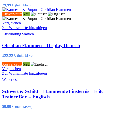
79,99
€
(inkl. MwSt)
Ausverkauft
Neu
Vergleichen
Zur Wunschliste hinzufügen
Dieses
Ausführung wählen
Produkt
weist
Obsidian Flammen – Display Deutsch
mehrere
Varianten
auf.
199,99
€
(inkl. MwSt)
Die
Optionen
Ausverkauft
Neu
können
Vergleichen
auf
Zur Wunschliste hinzufügen
der
Weiterlesen
Produktseite
gewählt
Schwert & Schild – Flammende Finsternis – Elite
werden
Trainer Box – Englisch
59,99
€
(inkl. MwSt)