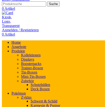
Suche
0
Artikel
Anmelden / Registrieren
0
Artikel
Home
Angebote
Produkte
Kollektionen
Displays
Boosterpacks
Trainer-Boxen
Tin-Boxen
Mini-Tin-Boxen
Zubehör
Schutzhüllen
Deck Boxen
Pokémon
Zyklus
Schwert & Schild
Karmesin & Purpur