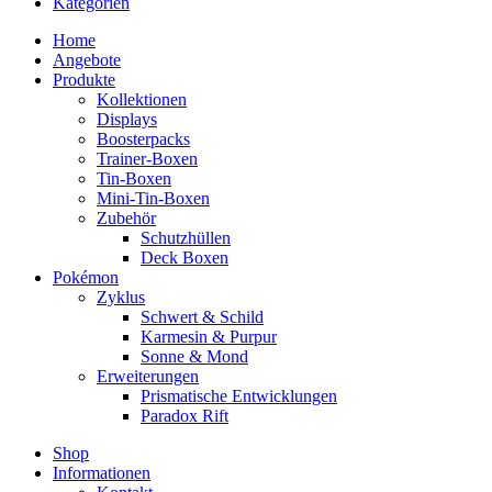
Kategorien
Home
Angebote
Produkte
Kollektionen
Displays
Boosterpacks
Trainer-Boxen
Tin-Boxen
Mini-Tin-Boxen
Zubehör
Schutzhüllen
Deck Boxen
Pokémon
Zyklus
Schwert & Schild
Karmesin & Purpur
Sonne & Mond
Erweiterungen
Prismatische Entwicklungen
Paradox Rift
Shop
Informationen