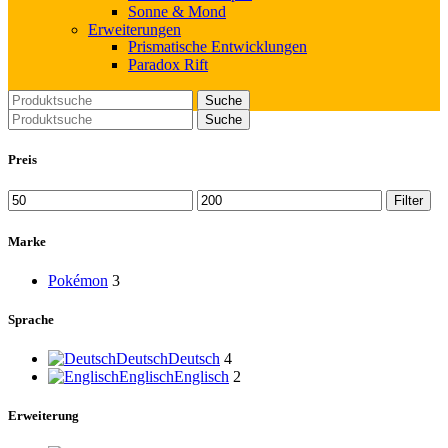
Sonne & Mond
Erweiterungen
Prismatische Entwicklungen
Paradox Rift
Suche
Suche
Preis
Min.
Max.
Filter
Preis
Preis
Marke
Pokémon
3
Sprache
Deutsch
Deutsch
4
Englisch
Englisch
2
Erweiterung