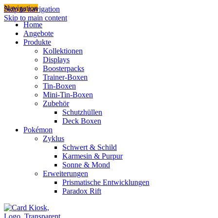
Navigation
Skip to navigation
Skip to main content
Home
Angebote
Produkte
Kollektionen
Displays
Boosterpacks
Trainer-Boxen
Tin-Boxen
Mini-Tin-Boxen
Zubehör
Schutzhüllen
Deck Boxen
Pokémon
Zyklus
Schwert & Schild
Karmesin & Purpur
Sonne & Mond
Erweiterungen
Prismatische Entwicklungen
Paradox Rift