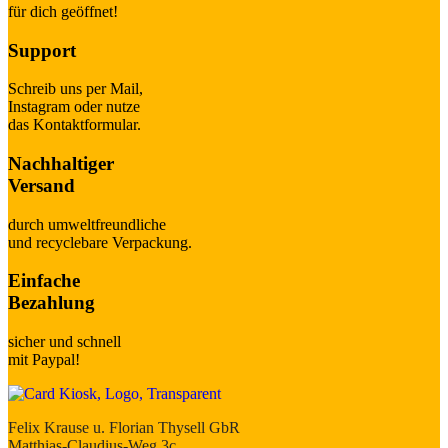
für dich geöffnet!
Support
Schreib uns per Mail,
Instagram oder nutze
das Kontaktformular.
Nachhaltiger
Versand
durch umweltfreundliche
und recyclebare Verpackung.
Einfache
Bezahlung
sicher und schnell
mit Paypal!
Felix Krause u. Florian Thysell GbR
Matthias-Claudius-Weg 3c