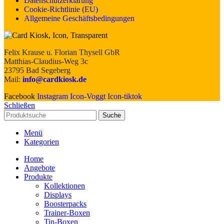
Datenschutzerklärung
Cookie-Richtlinie (EU)
Allgemeine Geschäftsbedingungen
Felix Krause u. Florian Thysell GbR
Matthias-Claudius-Weg 3c
23795 Bad Segeberg
Mail:
info@cardkiosk.de
Facebook
Instagram
Icon-Voggt
Icon-tiktok
Schließen
Suche
Menü
Kategorien
Home
Angebote
Produkte
Kollektionen
Displays
Boosterpacks
Trainer-Boxen
Tin-Boxen