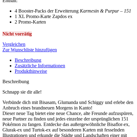
Enthält:
war:
ist:
32,50 €
28,99 €.
4 Booster-Packs der Erweiterung
Karmesin & Purpur – 151
1 XL Promo-Karte Zapdos ex
2 Promo-Karten
Nicht vorrätig
Vergleichen
Zur Wunschliste hinzufügen
Beschreibung
Zusätzliche Informationen
Produkthinweise
Beschreibung
Schnapp sie dir alle!
Verbünde dich mit Bisasam, Glumanda und Schiggy und erlebe den
Anbruch eines brandneuen Morgens in Kanto!
Dieser neue Tag bietet eine neue Chance, alte Freunde aufzuspüren,
neue Partner zu finden und jedes einzelne der ursprünglichen 151
Pokémon zu fangen. Entdecke das außergewöhnliche Bisaflor-ex,
Glurak-ex und Turtok-ex auf besonderen Karten mit fesselnden
Illustrationen und erkunde die Städte und Landschaften einer mit