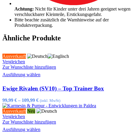
Achtung:
Nicht für Kinder unter drei Jahren geeignet wegen
verschluckbarer Kleinteile, Erstickungsgefahr.
Bitte beachte zusätzlich die Warnhinweise auf der
Produktverpackung.
Ähnliche Produkte
Ausverkauft
Vergleichen
Zur Wunschliste hinzufügen
Dieses
Ausführung wählen
Produkt
weist
Ewige Rivalen (SV10) – Top Trainer Box
mehrere
Varianten
auf.
99,99
€
–
109,99
€
(inkl. MwSt)
Die
Optionen
Ausverkauft
Neu
können
Vergleichen
auf
Zur Wunschliste hinzufügen
der
Dieses
Ausführung wählen
Produktseite
Produkt