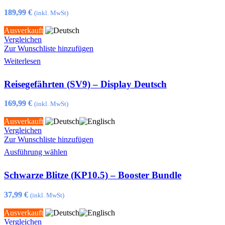
auf.
Die
189,99
€
(inkl. MwSt)
Optionen
können
Ausverkauft
auf
Vergleichen
der
Zur Wunschliste hinzufügen
Produktseite
Weiterlesen
gewählt
werden
Reisegefährten (SV9) – Display Deutsch
169,99
€
(inkl. MwSt)
Ausverkauft
Vergleichen
Zur Wunschliste hinzufügen
Dieses
Ausführung wählen
Produkt
weist
Schwarze Blitze (KP10.5) – Booster Bundle
mehrere
Varianten
auf.
37,99
€
(inkl. MwSt)
Die
Optionen
Ausverkauft
können
Vergleichen