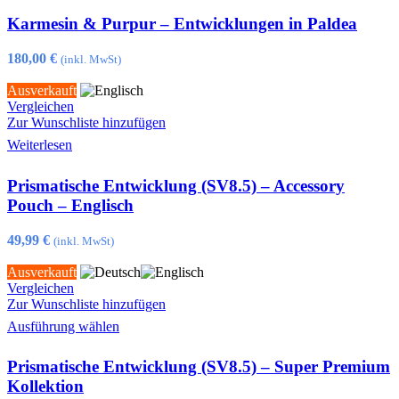
gewählt
weist
Karmesin & Purpur – Entwicklungen in Paldea
werden
mehrere
Varianten
auf.
180,00
€
(inkl. MwSt)
Die
Optionen
Ausverkauft
können
Vergleichen
auf
Zur Wunschliste hinzufügen
der
Weiterlesen
Produktseite
gewählt
Prismatische Entwicklung (SV8.5) – Accessory
werden
Pouch – Englisch
49,99
€
(inkl. MwSt)
Ausverkauft
Vergleichen
Zur Wunschliste hinzufügen
Dieses
Ausführung wählen
Produkt
weist
Prismatische Entwicklung (SV8.5) – Super Premium
mehrere
Varianten
Kollektion