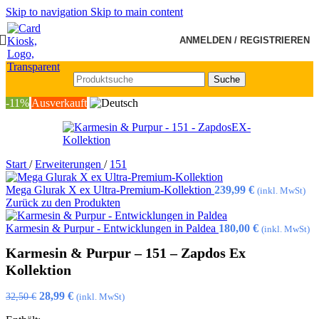
Skip to navigation
Skip to main content
ANMELDEN / REGISTRIEREN
Suche
-11%
Ausverkauft
Start
/
Erweiterungen
/
151
Mega Glurak X ex Ultra-Premium-Kollektion
239,99
€
(inkl. MwSt)
Zurück zu den Produkten
Karmesin & Purpur - Entwicklungen in Paldea
180,00
€
(inkl. MwSt)
Karmesin & Purpur – 151 – Zapdos Ex
Kollektion
Ursprünglicher
Aktueller
28,99
€
32,50
€
(inkl. MwSt)
Preis
Preis