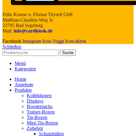
Felix Krause u. Florian Thysell GbR
Matthias-Claudius-Weg 3c
23795 Bad Segeberg
Mail:
info@cardkiosk.de
Facebook
Instagram
Icon-Voggt
Icon-tiktok
Schließen
Suche
Menü
Kategorien
Home
Angebote
Produkte
Kollektionen
Displays
Boosterpacks
Trainer-Boxen
Tin-Boxen
Mini-Tin-Boxen
Zubehör
Schutzhüllen