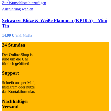
auf
Zur Wunschliste hinzufügen
der
Dieses
Ausführung wählen
Produktseite
Produkt
gewählt
weist
Schwarze Blitze & Weiße Flammen (KP10.5) – Mini
werden
mehrere
Varianten
Tin
auf.
Die
14,99
€
(inkl. MwSt)
Optionen
können
24 Stunden
auf
der
Der Online-Shop ist
Produktseite
rund um die Uhr
gewählt
für dich geöffnet!
werden
Support
Schreib uns per Mail,
Instagram oder nutze
das Kontaktformular.
Nachhaltiger
Versand