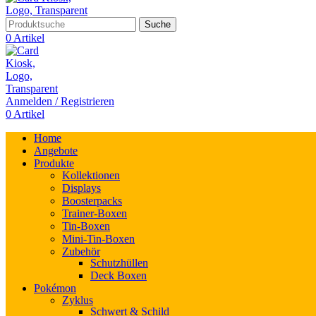
Suche
0
Artikel
Anmelden / Registrieren
0
Artikel
Home
Angebote
Produkte
Kollektionen
Displays
Boosterpacks
Trainer-Boxen
Tin-Boxen
Mini-Tin-Boxen
Zubehör
Schutzhüllen
Deck Boxen
Pokémon
Zyklus
Schwert & Schild