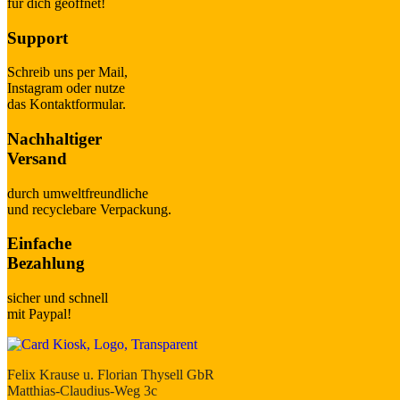
für dich geöffnet!
Support
Schreib uns per Mail,
Instagram oder nutze
das Kontaktformular.
Nachhaltiger
Versand
durch umweltfreundliche
und recyclebare Verpackung.
Einfache
Bezahlung
sicher und schnell
mit Paypal!
Felix Krause u. Florian Thysell GbR
Matthias-Claudius-Weg 3c