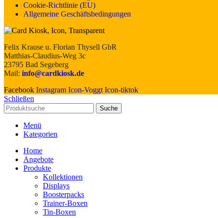
Cookie-Richtlinie (EU)
Allgemeine Geschäftsbedingungen
Felix Krause u. Florian Thysell GbR
Matthias-Claudius-Weg 3c
23795 Bad Segeberg
Mail:
info@cardkiosk.de
Facebook
Instagram
Icon-Voggt
Icon-tiktok
Schließen
Suche
Menü
Kategorien
Home
Angebote
Produkte
Kollektionen
Displays
Boosterpacks
Trainer-Boxen
Tin-Boxen