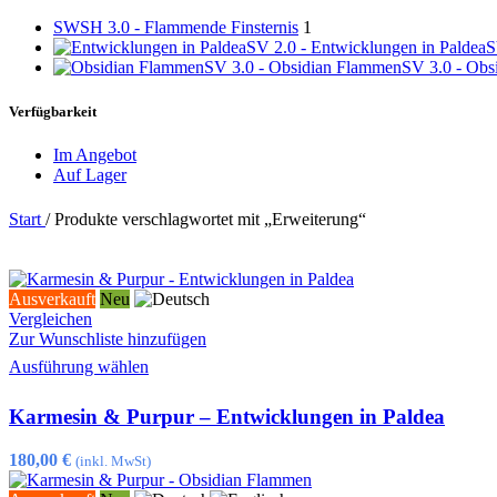
SWSH 3.0 - Flammende Finsternis
1
SV 2.0 - Entwicklungen in Paldea
S
SV 3.0 - Obsidian Flammen
SV 3.0 - Obs
Verfügbarkeit
Im Angebot
Auf Lager
Start
/
Produkte verschlagwortet mit „Erweiterung“
Ausverkauft
Neu
Vergleichen
Zur Wunschliste hinzufügen
Dieses
Ausführung wählen
Produkt
weist
Karmesin & Purpur – Entwicklungen in Paldea
mehrere
Varianten
auf.
180,00
€
(inkl. MwSt)
Die