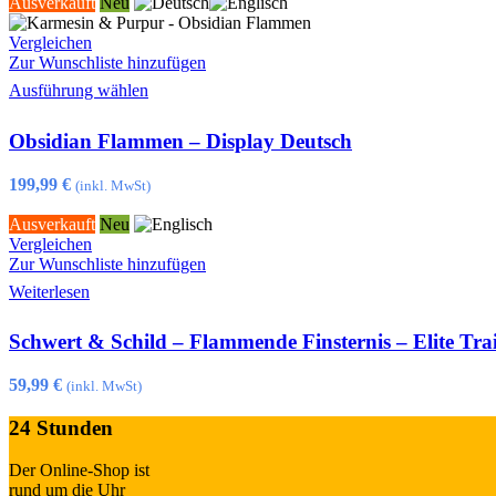
Optionen
Ausverkauft
Neu
können
auf
Vergleichen
der
Zur Wunschliste hinzufügen
Produktseite
Dieses
Ausführung wählen
gewählt
Produkt
werden
weist
Obsidian Flammen – Display Deutsch
mehrere
Varianten
auf.
199,99
€
(inkl. MwSt)
Die
Optionen
Ausverkauft
Neu
können
Vergleichen
auf
Zur Wunschliste hinzufügen
der
Weiterlesen
Produktseite
gewählt
Schwert & Schild – Flammende Finsternis – Elite Tra
werden
59,99
€
(inkl. MwSt)
24 Stunden
Der Online-Shop ist
rund um die Uhr