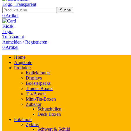
Suche
0
Artikel
Anmelden / Registrieren
0
Artikel
Home
Angebote
Produkte
Kollektionen
Displays
Boosterpacks
Trainer-Boxen
Tin-Boxen
Mini-Tin-Boxen
Zubehör
Schutzhüllen
Deck Boxen
Pokémon
Zyklus
Schwert & Schild