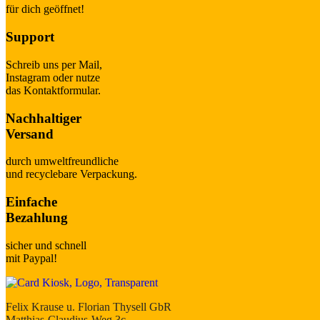
für dich geöffnet!
Support
Schreib uns per Mail,
Instagram oder nutze
das Kontaktformular.
Nachhaltiger
Versand
durch umweltfreundliche
und recyclebare Verpackung.
Einfache
Bezahlung
sicher und schnell
mit Paypal!
Felix Krause u. Florian Thysell GbR
Matthias-Claudius-Weg 3c