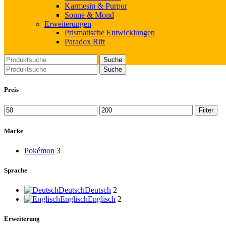
Karmesin & Purpur
Sonne & Mond
Erweiterungen
Prismatische Entwicklungen
Paradox Rift
Suche
Suche
Preis
Min.
Max.
Filter
Preis
Preis
Marke
Pokémon
3
Sprache
Deutsch
Deutsch
2
Englisch
Englisch
2
Erweiterung